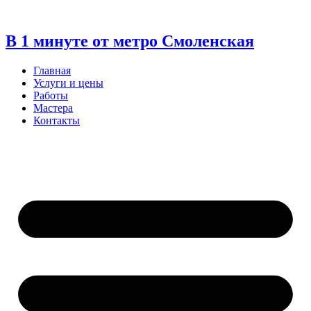
Перейти
к
содержимому
В 1 минуте от метро Смоленская
Главная
Услуги и цены
Работы
Мастера
Контакты