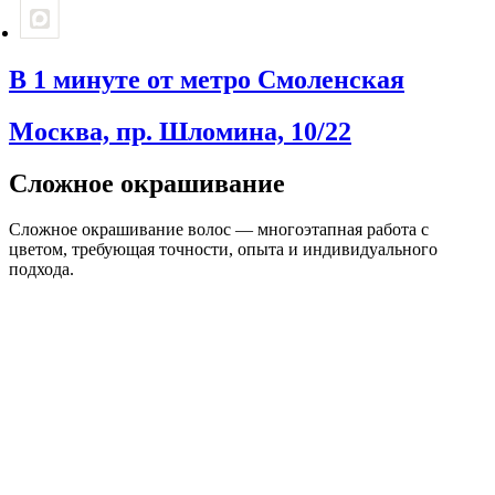
В 1 минуте от метро Смоленская
Москва, пр. Шломина, 10/22
Сложное окрашивание
Сложное окрашивание волос — многоэтапная работа с
цветом, требующая точности, опыта и индивидуального
подхода.
Колорист
До плеч
Ниже плеч
Длинные
от 17.000 ₽
от 20.000 ₽
от 23.000 ₽
Топ-колорист
До плеч
Ниже плеч
Длинные
от 21.000 ₽
от 24.000 ₽
от 27.000 ₽
Арт-директор
До плеч
Ниже плеч
Длинные
от 30.000 ₽
от 35.000 ₽
от 40.000 ₽