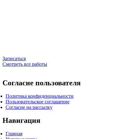
Возможна доплата за длину / густоту / сложность работы
Колорист
Топ-колорист
Арт-директор
2.000–3.000 ₽
3.000–5.000 ₽
5.000–10.000 ₽
Точную стоимость услуги мастер сможет озвучить в день визита, после очной
консультации. В стоимость сложного окрашивания входит: все этапы
осветления с защитным комплексом Olaplex, тонирование, мытье, сушка и
укладка на выбор.
Записаться
Смотреть все работы
Согласие пользователя
Политика конфиденциальности
Пользовательское соглашение
Согласие на рассылку
Навигация
Главная