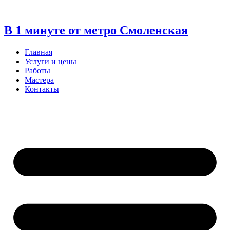
Перейти
к
содержимому
В 1 минуте от метро Смоленская
Главная
Услуги и цены
Работы
Мастера
Контакты